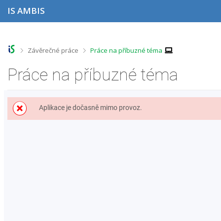
P
P
P
P
IS AMBIS
ř
ř
ř
ř
e
e
e
e
s
s
s
s
k
k
k
k
o
o
o
o
>
>
Závěrečné práce
Práce na příbuzné téma
č
č
č
č
i
i
i
i
Práce na příbuzné téma
t
t
t
t
n
n
n
n
a
a
a
a
h
h
o
p
Aplikace je dočasně mimo provoz.
o
l
b
a
r
a
s
t
n
v
a
i
í
i
h
č
l
č
k
i
k
u
š
u
t
u