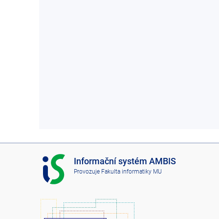
I
Informační systém AMBIS
S
Provozuje
Fakulta informatiky MU
A
M
B
I