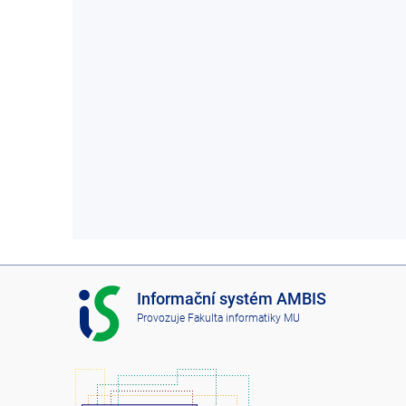
I
Informační systém AMBIS
S
Provozuje
Fakulta informatiky MU
A
M
B
I