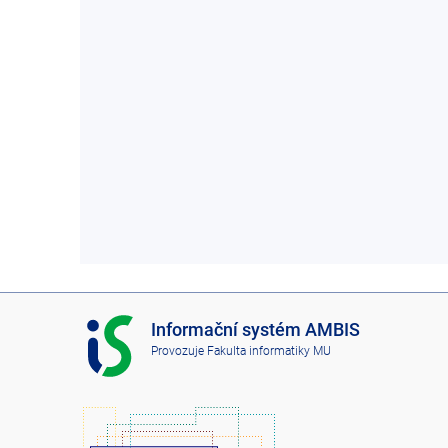
I
Informační systém AMBIS
S
Provozuje
Fakulta informatiky MU
A
M
B
I