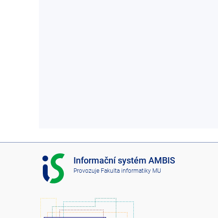
I
Informační systém AMBIS
S
Provozuje
Fakulta informatiky MU
A
M
B
I