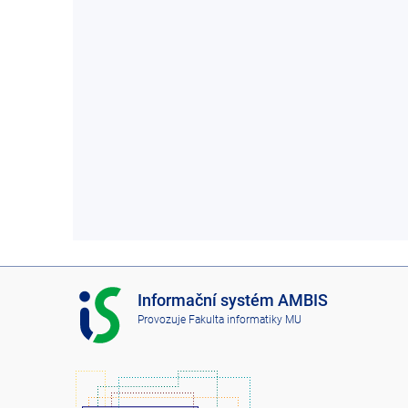
I
Informační systém AMBIS
S
Provozuje
Fakulta informatiky MU
A
M
B
I