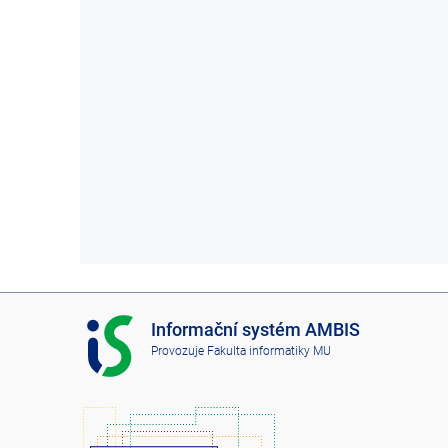
I
Informační systém AMBIS
S
Provozuje
Fakulta informatiky MU
A
M
B
I