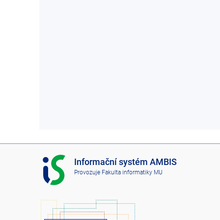
I
Informační systém AMBIS
S
Provozuje
Fakulta informatiky MU
A
M
B
I