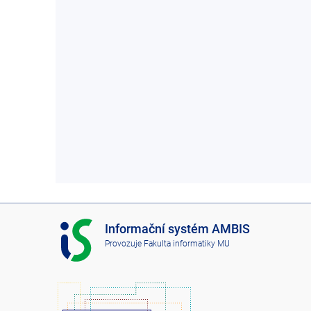
I
Informační systém AMBIS
S
Provozuje
Fakulta informatiky MU
A
M
B
I