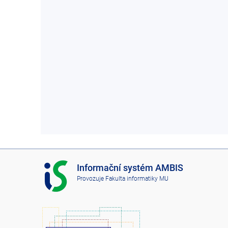
I
Informační systém AMBIS
S
Provozuje
Fakulta informatiky MU
A
M
B
I