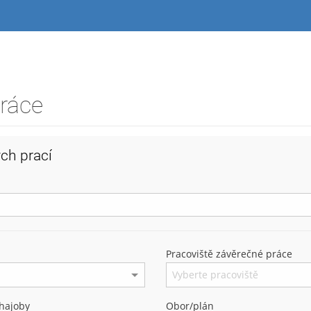
práce
ch prací
Pracoviště závěrečné práce
hajoby
Obor/plán