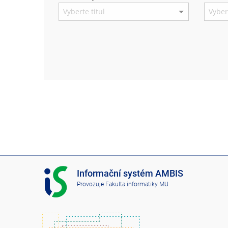
I
Informační systém AMBIS
S
Provozuje
Fakulta informatiky MU
A
M
B
I