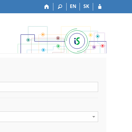
EN
SK