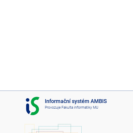
I
Informační systém AMBIS
S
Provozuje
Fakulta informatiky MU
A
M
B
I