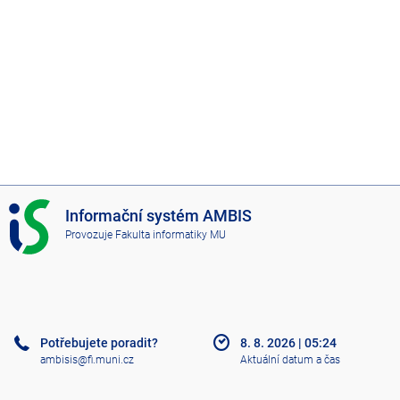
I
Informační systém AMBIS
S
Provozuje
Fakulta informatiky MU
A
M
B
I
S
Potřebujete poradit?
8. 8. 2026
|
05:24
ambisis@fi.muni.cz
Aktuální datum a čas