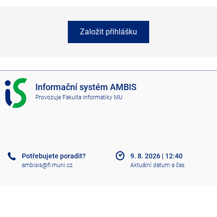
Založit přihlášku
I
Informační systém AMBIS
S
Provozuje
Fakulta informatiky MU
A
M
B
I
S
Potřebujete poradit?
9. 8. 2026
|
12:40
ambisis@fi.muni.cz
Aktuální datum a čas
Nápověda
Více o IS
Přístupnost