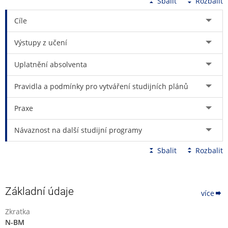
získání komplexního pohledu na řešení mimořádných událostí,
Sbalit
Rozbalit
krizových situací a ochranu veřejného pořádku
Cíle
v bezpečnostním systému ČR.
Výstupy z učení
Uplatnění absolventa
Pravidla a podmínky pro vytváření studijních plánů
Praxe
Návaznost na další studijní programy
Sbalit
Rozbalit
Základní údaje
více
Zkratka
N-BM