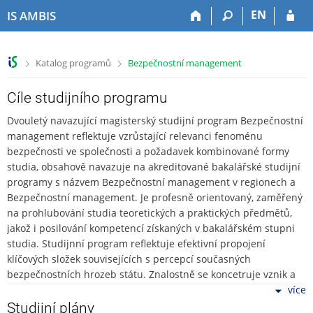
P
P
P
P
EN
IS AMBIS
ř
ř
ř
ř
e
e
e
e
s
s
s
s
>
>
Katalog programů
Bezpečnostní management
k
k
k
k
o
o
o
o
č
č
č
č
Cíle studijního programu
i
i
i
i
Dvouletý navazující magisterský studijní program Bezpečnostní
t
t
t
t
management reflektuje vzrůstající relevanci fenoménu
n
n
n
n
bezpečnosti ve společnosti a požadavek kombinované formy
a
a
a
a
studia, obsahově navazuje na akreditované bakalářské studijní
h
h
o
p
programy s názvem Bezpečnostní management v regionech a
o
l
b
a
Bezpečnostní management. Je profesně orientovaný, zaměřený
r
a
s
t
na prohlubování studia teoretických a praktických předmětů,
n
v
a
i
í
i
h
č
jakož i posilování kompetencí získaných v bakalářském stupni
l
č
k
studia. Studijnní program reflektuje efektivní propojení
i
k
u
klíčových složek souvisejících s percepcí současných
š
u
bezpečnostních hrozeb státu. Znalostně se koncetruje vznik a
t
konstrukci hrozeb, jejich formování a způsob jejich efektivního
více
u
vyhodnocování, analyzování a eliminaci v rámci manažerského
Studijní plány