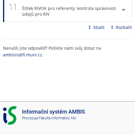
11.
Štítek RIVOK pro referenty: kontrola správnosti
údajů pro RIV
Sbalit
Rozbalit
Nenašli jste odpověď? Pošlete nám svůj dotaz na
ambisis@fi.muni.cz
.
I
Informační systém AMBIS
S
Provozuje
Fakulta informatiky MU
A
M
B