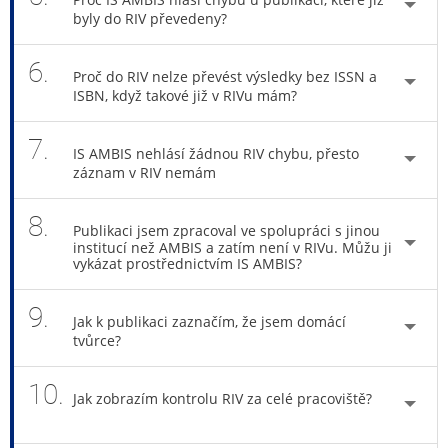
byly do RIV převedeny?
6.
Proč do RIV nelze převést výsledky bez ISSN a
ISBN, když takové již v RIVu mám?
7.
IS AMBIS nehlásí žádnou RIV chybu, přesto
záznam v RIV nemám
8.
Publikaci jsem zpracoval ve spolupráci s jinou
institucí než AMBIS a zatím není v RIVu. Můžu ji
vykázat prostřednictvím IS AMBIS?
9.
Jak k publikaci zaznačím, že jsem domácí
tvůrce?
10.
Jak zobrazím kontrolu RIV za celé pracoviště?