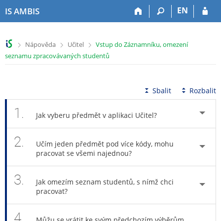
P
P
P
P
EN
IS AMBIS
ř
ř
ř
ř
e
e
e
e
s
s
s
s
>
>
>
Nápověda
Učitel
Vstup do Záznamníku, omezení
k
k
k
k
seznamu zpracovávaných studentů
o
o
o
o
č
č
č
č
i
i
i
i
t
t
t
t
Sbalit
Rozbalit
n
n
n
n
a
a
a
a
1.
Jak vyberu předmět v aplikaci Učitel?
h
h
o
p
o
l
b
a
2.
r
a
s
t
Učím jeden předmět pod více kódy, mohu
n
v
a
i
pracovat se všemi najednou?
í
i
h
č
l
č
k
3.
i
k
u
Jak omezím seznam studentů, s nímž chci
pracovat?
š
u
t
u
4.
Můžu se vrátit ke svým předchozím výběrům