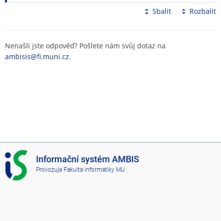
Sbalit
Rozbalit
Nenašli jste odpověď? Pošlete nám svůj dotaz na
ambisis@fi.muni.cz
.
I
Informační systém AMBIS
S
Provozuje
Fakulta informatiky MU
A
M
B
I
S