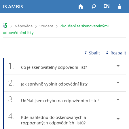
P
P
P
P
EN
IS AMBIS
ř
ř
ř
ř
e
e
e
e
s
s
s
s
>
>
>
Nápověda
Student
Zkoušení se skenovatelnými
k
k
k
k
odpovědními listy
o
o
o
o
č
č
č
č
i
i
i
i
t
t
t
t
Sbalit
Rozbalit
n
n
n
n
a
a
a
a
1.
Co je skenovatelný odpovědní list?
h
h
o
p
o
l
b
a
2.
r
a
s
t
Jak správně vyplnit odpovědní list?
n
v
a
i
í
i
h
č
3.
l
č
k
Udělal jsem chybu na odpovědním listu!
i
k
u
š
u
4.
Kde nahlédnu do oskenovaných a
t
rozpoznaných odpovědních listů?
u