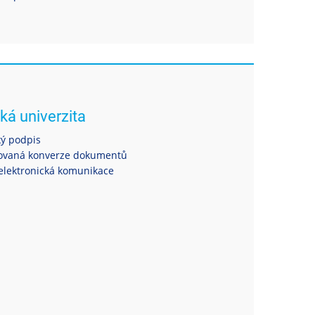
ká univerzita
ký podpis
ovaná konverze dokumentů
elektronická komunikace