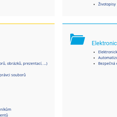
Životopisy
Elektronic
Elektronic
Automatiz
ů, obrázků, prezentací, …)
Bezpečná 
právci souborů
dníkům
dentů