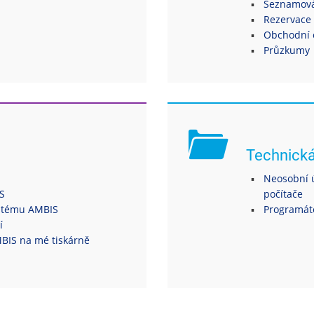
Seznamová
Rezervace 
Obchodní 
Průzkumy
Technick
Neosobní ú
S
počítače
ystému AMBIS
Programáto
í
MBIS na mé tiskárně