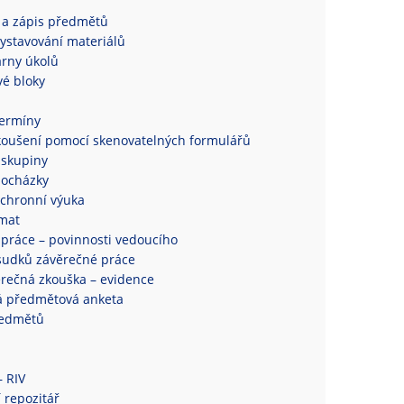
 a zápis předmětů
ystavování materiálů
rny úkolů
é bloky
termíny
koušení pomocí skenovatelných formulářů
 skupiny
docházky
chronní výuka
mat
práce – povinnosti vedoucího
sudků závěrečné práce
ěrečná zkouška – evidence
á předmětová anketa
ředmětů
– RIV
 repozitář