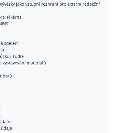
vývěsky jako vstupní rozhraní pro externí redakční
ra, Plkárna
MBIS
á sdělení
ná
ůzku? Tudle
 vystavování materiálů
ouborů
í
e
údaje
 údaje