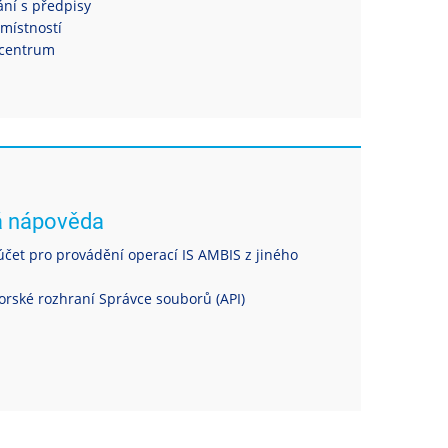
ní s předpisy
místností
centrum
á nápověda
čet pro provádění operací IS AMBIS z jiného
rské rozhraní Správce souborů (API)