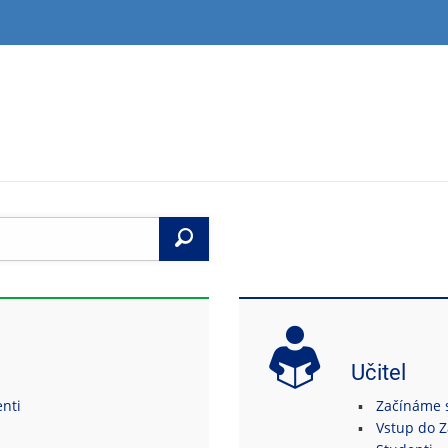
Vyhledat
Učitel
enti
Začínáme s
Vstup do 