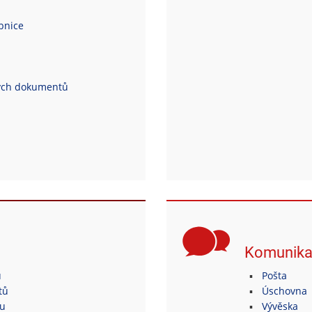
ebnice
ých dokumentů
Komunik
ů
Pošta
tů
Úschovna
tu
Vývěska