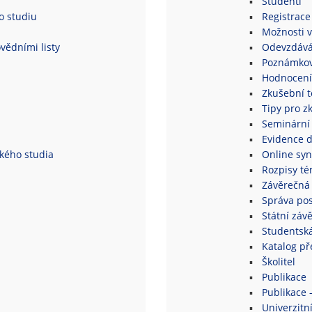
Studenti
o studiu
Registrace
Možnosti v
vědními listy
Odevzdává
Poznámkov
Hodnocení
Zkušební 
Tipy pro z
Seminární
Evidence 
ského studia
Online syn
Rozpisy té
Závěrečná 
Správa po
Státní záv
Studentsk
Katalog p
Školitel
Publikace
Publikace 
Univerzitní