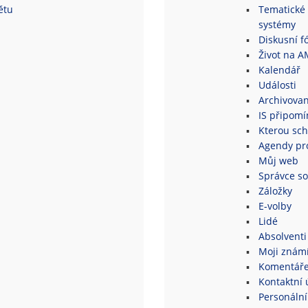
ětu
Tematické 
systémy
Diskusní fó
Život na A
Kalendář
Události
Archivovan
IS připomí
Kterou sch
Agendy pro
Můj web
Správce s
Záložky
E-volby
Lidé
Absolventi
Moji znám
Komentář
Kontaktní 
Personální