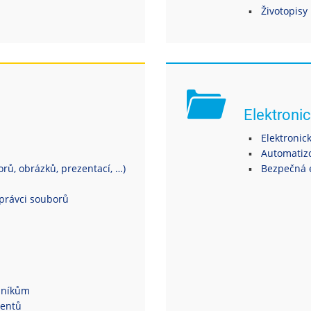
Životopisy
Elektronic
Elektronic
Automatiz
ů, obrázků, prezentací, …)
Bezpečná 
právci souborů
dníkům
dentů