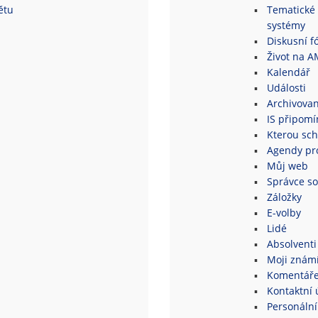
ětu
Tematické 
systémy
Diskusní fó
Život na A
Kalendář
Události
Archivovan
IS připomí
Kterou sch
Agendy pro
Můj web
Správce s
Záložky
E-volby
Lidé
Absolventi
Moji znám
Komentář
Kontaktní 
Personální