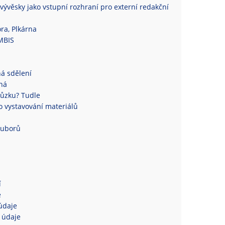
vývěsky jako vstupní rozhraní pro externí redakční
ra, Plkárna
MBIS
á sdělení
ná
ůzku? Tudle
 vystavování materiálů
ouborů
í
e
údaje
 údaje