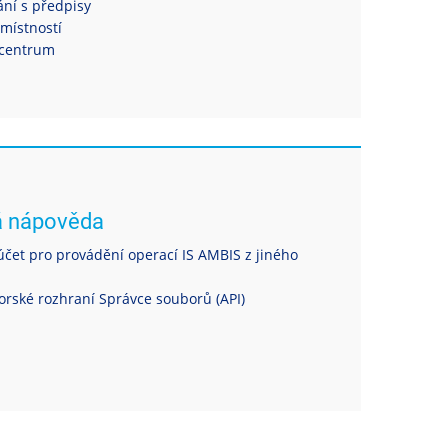
ní s předpisy
místností
centrum
á nápověda
čet pro provádění operací IS AMBIS z jiného
rské rozhraní Správce souborů (API)