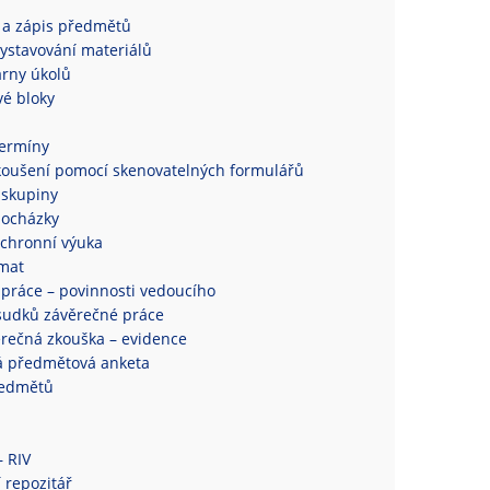
 a zápis předmětů
ystavování materiálů
rny úkolů
é bloky
termíny
koušení pomocí skenovatelných formulářů
 skupiny
docházky
chronní výuka
mat
práce – povinnosti vedoucího
sudků závěrečné práce
ěrečná zkouška – evidence
á předmětová anketa
ředmětů
– RIV
 repozitář