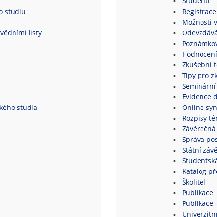
Studenti
o studiu
Registrace
Možnosti v
vědními listy
Odevzdává
Poznámkov
Hodnocení
Zkušební 
Tipy pro z
Seminární
Evidence 
ského studia
Online syn
Rozpisy té
Závěrečná 
Správa po
Státní záv
Studentsk
Katalog p
Školitel
Publikace
Publikace 
Univerzitní