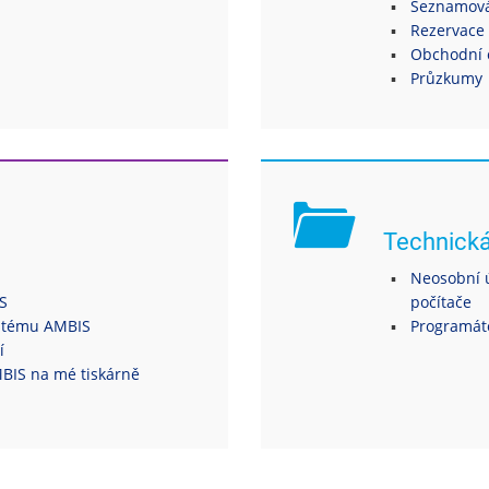
Seznamová
Rezervace 
Obchodní 
Průzkumy
Technick
Neosobní ú
S
počítače
ystému AMBIS
Programáto
í
MBIS na mé tiskárně