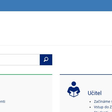
Vyhledat
Učitel
enti
Začínáme s
Vstup do 