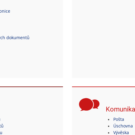
ebnice
ých dokumentů
Komunik
ů
Pošta
tů
Úschovna
tu
Vývěska