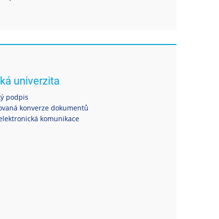
ká univerzita
ký podpis
ovaná konverze dokumentů
elektronická komunikace