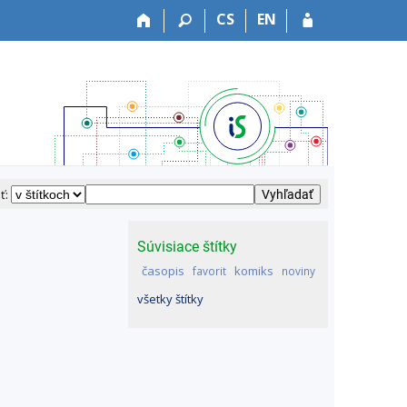
CS
EN
ť:
Súvisiace štítky
časopis
komiks
favorit
noviny
všetky štítky