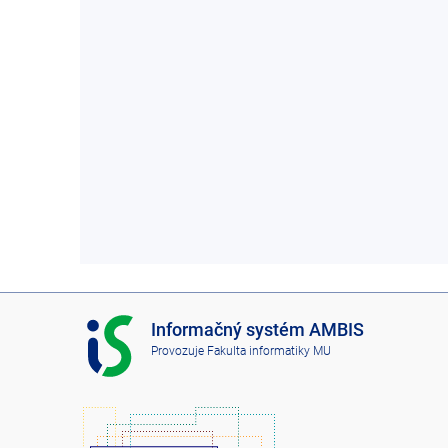
I
Informačný systém AMBIS
S
Provozuje
Fakulta informatiky MU
A
M
B
I