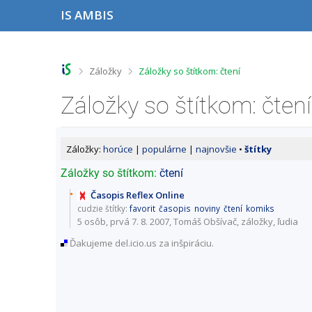
P
P
P
P
IS AMBIS
ř
ř
ř
ř
e
e
e
e
s
s
s
s
k
k
k
k
o
o
o
o
>
>
Záložky
Záložky so štítkom: čtení
č
č
č
č
i
i
i
i
Záložky so štítkom: čtení
t
t
t
t
n
n
n
n
a
a
a
a
h
h
o
p
Záložky:
horúce
|
populárne
|
najnovšie
•
štítky
o
l
b
a
r
a
s
t
Záložky so štítkom:
čtení
n
v
a
i
í
i
h
č
Časopis Reflex Online
l
č
k
cudzie štítky:
favorit
časopis
noviny
čtení
komiks
i
k
u
5 osôb
, prvá 7. 8. 2007, Tomáš Obšívač,
záložky
,
ľudia
š
u
Ďakujeme del.icio.us za inšpiráciu.
t
u