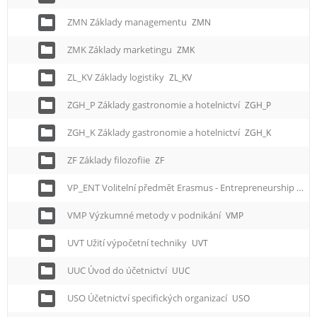
e
n
ZMN Základy managementu
ZMN
u
ZMK Základy marketingu
ZMK
ZL_KV Základy logistiky
ZL_KV
ZGH_P Základy gastronomie a hotelnictví
ZGH_P
ZGH_K Základy gastronomie a hotelnictví
ZGH_K
ZF Základy filozofiie
ZF
VP_ENT Volitelní předmět Erasmus - Entrepreneurship
VP_
VMP Výzkumné metody v podnikání
VMP
UVT Užití výpočetní techniky
UVT
UUC Úvod do účetnictví
UUC
USO Účetnictví specifických organizací
USO