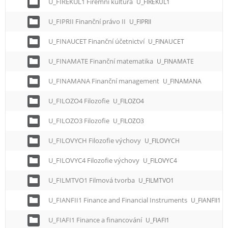
U_FIREKUL1 Firemní kultura
U_FIREKUL1
U_FIPRII Finanční právo II
U_FIPRII
U_FINAUCET Finanční účetnictví
U_FINAUCET
U_FINAMATE Finanční matematika
U_FINAMATE
U_FINAMANA Finanční management
U_FINAMANA
U_FILOZO4 Filozofie
U_FILOZO4
U_FILOZO3 Filozofie
U_FILOZO3
U_FILOVYCH Filozofie výchovy
U_FILOVYCH
U_FILOVYC4 Filozofie výchovy
U_FILOVYC4
U_FILMTVO1 Filmová tvorba
U_FILMTVO1
U_FIANFII1 Finance and Financial Instruments
U_FIANFII1
U_FIAFI1 Finance a financování
U_FIAFI1