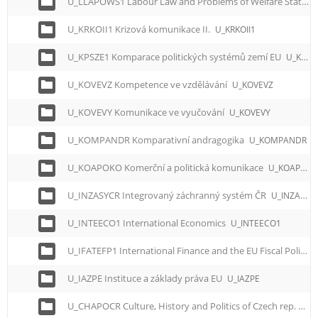
U_LLAPOWS1 Labour Law and Problems of Welfare State in the EU Countries
U_KRKOII1 Krizová komunikace II.
U_KRKOII1
U_KPSZE1 Komparace politických systémů zemí EU
U_KPSZE1
U_KOVEVZ Kompetence ve vzdělávání
U_KOVEVZ
U_KOVEVY Komunikace ve vyučování
U_KOVEVY
U_KOMPANDR Komparativní andragogika
U_KOMPANDR
U_KOAPOKO Komerční a politická komunikace
U_KOAPOKO
U_INZASYCR Integrovaný záchranný systém ČR
U_INZASYCR
U_INTEECO1 International Economics
U_INTEECO1
U_IFATEFP1 International Finance and the EU Fiscal Policy
U_IAZPE Instituce a základy práva EU
U_IAZPE
U_CHAPOCR Culture, History and Politics of Czech rep.
U_C