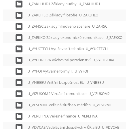
U_ZAKLHUD1 Základy hudby
U_ZAKLHUD1
U_ZAKLFILO Základy filozofie
U_ZAKLFILO
U_ZAFISC Základy filmového scénáře
U_ZAFISC
U_ZAEKKO Základy ekonomické komunikace
U_ZAEKKO
U_VYUCTECH Vyučovací technika
U_VYUCTECH
U_VYCHPORA Výchovné poradenství
U_VYCHPORA
U_VYFOI Výtvarné formy I.
U_VYFOI
U_VNBEEU Vnitřní bezpečnost EU
U_VNBEEU
U_VIZUKOM2 Vizuální komunikace
U_VIZUKOM2
U_VESLVME Veřejná služba v médiích
U_VESLVME
U_VEREFINA Veřejné finance
U_VEREFINA
U_VDVCAE Vzdělávání dospělých v ČR a EU
U_VDVCAE