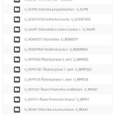
U_SCPRI Scénická propedeutika I
U_SCPRI
U_SCENTVO3 Scénická tvorba
U_SCENTVO3
U_SAUPI Státověda a ústavní právo I.
U_SAUPI
U_ROMISTI1 Romistika
U_ROMISTI1
U_RODIPRAV Rodinné právo
U_RODIPRAV
U_RIPR3SE Řízená praxe 3. sem
U_RIPR3SE
U_RIPR1SE1 Řízená praxe 1. sem
U_RIPR1SE1
U_RIPR1SE Řízená praxe 1. sem
U_RIPR1SE
U_RIFIVZ1 Řízení firemního vzdělávání
U_RIFIVZ1
U_RIFIFI1 Řízení firemních financí
U_RIFIFI1
U_REAK1 Rétorika a komunikace
U_REAK1