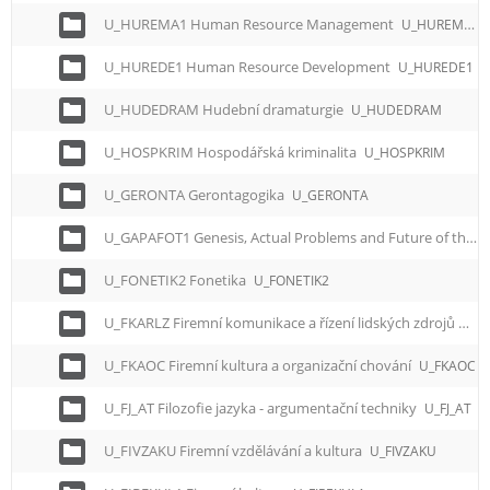
U_HUREMA1 Human Resource Management
U_HUREMA1
U_HUREDE1 Human Resource Development
U_HUREDE1
U_HUDEDRAM Hudební dramaturgie
U_HUDEDRAM
U_HOSPKRIM Hospodářská kriminalita
U_HOSPKRIM
U_GERONTA Gerontagogika
U_GERONTA
U_GAPAFOT1 Genesis, Actual Problems and Future of the EU
U_FONETIK2 Fonetika
U_FONETIK2
U_FKARLZ Firemní komunikace a řízení lidských zdrojů
U_F
U_FKAOC Firemní kultura a organizační chování
U_FKAOC
U_FJ_AT Filozofie jazyka - argumentační techniky
U_FJ_AT
U_FIVZAKU Firemní vzdělávání a kultura
U_FIVZAKU