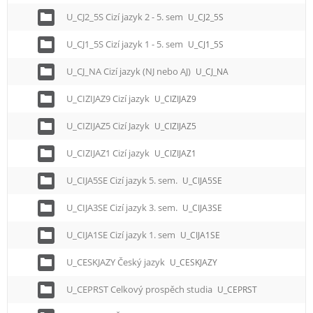
U_CJ2_5S Cizí jazyk 2 - 5. sem
U_CJ2_5S
U_CJ1_5S Cizí jazyk 1 - 5. sem
U_CJ1_5S
U_CJ_NA Cizí jazyk (NJ nebo AJ)
U_CJ_NA
U_CIZIJAZ9 Cizí jazyk
U_CIZIJAZ9
U_CIZIJAZ5 Cizí Jazyk
U_CIZIJAZ5
U_CIZIJAZ1 Cizí jazyk
U_CIZIJAZ1
U_CIJA5SE Cizí jazyk 5. sem.
U_CIJA5SE
U_CIJA3SE Cizí jazyk 3. sem.
U_CIJA3SE
U_CIJA1SE Cizí jazyk 1. sem
U_CIJA1SE
U_CESKJAZY Český jazyk
U_CESKJAZY
U_CEPRST Celkový prospěch studia
U_CEPRST