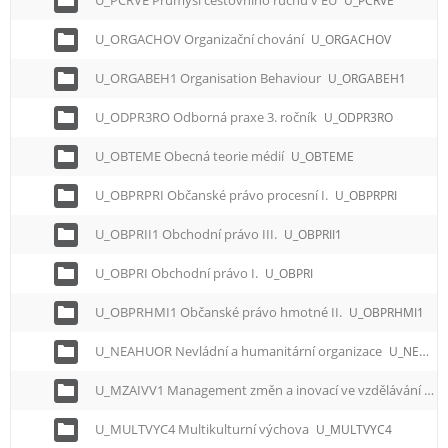
U_PCRVE Průmysl cestovního ruchu v EU
U_PCRVE
U_ORGACHOV Organizační chování
U_ORGACHOV
U_ORGABEH1 Organisation Behaviour
U_ORGABEH1
U_ODPR3RO Odborná praxe 3. ročník
U_ODPR3RO
U_OBTEME Obecná teorie médií
U_OBTEME
U_OBPRPRI Občanské právo procesní I.
U_OBPRPRI
U_OBPRII1 Obchodní právo III.
U_OBPRII1
U_OBPRI Obchodní právo I.
U_OBPRI
U_OBPRHMI1 Občanské právo hmotné II.
U_OBPRHMI1
U_NEAHUOR Nevládní a humanitární organizace
U_NEAHUOR
U_MZAIVV1 Management změn a inovací ve vzdělávání
U_
U_MULTVYC4 Multikulturní výchova
U_MULTVYC4