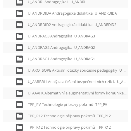
U_ANDRI Andragogika I
U_ANDRI
U_ANDRDIDA Andragogická didaktika
U_ANDRDIDA
U_ANDRDID2 Andragogická didaktika
U_ANDRDID2
U_ANDRAG3 Andragogika
U_ANDRAG3
U_ANDRAG2 Andragogika
U_ANDRAG2
U_ANDRAG1 Andragogika
U_ANDRAG1
U_AKOTSOPE Aktuální otázky současné pedagogiky
U_AKOTSOPE
U_AARBRI1 Analýza a řešení bezpečnostních rizik I.
U_AARBRI1
U_AAAFK Alternativní a augmentativní formy komunikace
TPP_PV Technologie přípravy pokrmů
TPP_PV
TPP_P12 Technologie přípravy pokrmů
TPP_P12
TPP_K12 Technologie přípravy pokrmů
TPP_K12