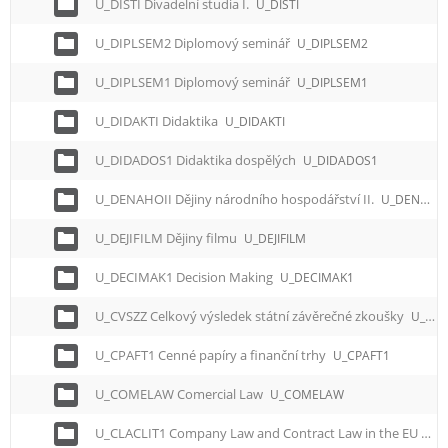
U_DISTI Divadelní studia I.
U_DISTI
U_DIPLSEM2 Diplomový seminář
U_DIPLSEM2
U_DIPLSEM1 Diplomový seminář
U_DIPLSEM1
U_DIDAKTI Didaktika
U_DIDAKTI
U_DIDADOS1 Didaktika dospělých
U_DIDADOS1
U_DENAHOII Dějiny národního hospodářství II.
U_DENAHOII
U_DEJIFILM Dějiny filmu
U_DEJIFILM
U_DECIMAK1 Decision Making
U_DECIMAK1
U_CVSZZ Celkový výsledek státní závěrečné zkoušky
U_CVSZZ
U_CPAFT1 Cenné papíry a finanční trhy
U_CPAFT1
U_COMELAW Comercial Law
U_COMELAW
U_CLACLIT1 Company Law and Contract Law in the EU Countries