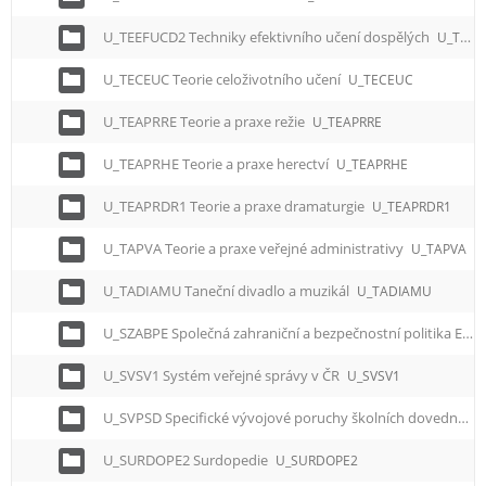
U_TEEFUCD2 Techniky efektivního učení dospělých
U_TEEFUCD2
U_TECEUC Teorie celoživotního učení
U_TECEUC
U_TEAPRRE Teorie a praxe režie
U_TEAPRRE
U_TEAPRHE Teorie a praxe herectví
U_TEAPRHE
U_TEAPRDR1 Teorie a praxe dramaturgie
U_TEAPRDR1
U_TAPVA Teorie a praxe veřejné administrativy
U_TAPVA
U_TADIAMU Taneční divadlo a muzikál
U_TADIAMU
U_SZABPE Společná zahraniční a bezpečnostní politika EU
U_SVSV1 Systém veřejné správy v ČR
U_SVSV1
U_SVPSD Specifické vývojové poruchy školních dovedností
U_SURDOPE2 Surdopedie
U_SURDOPE2