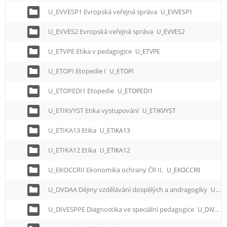
U_EVVESP1 Evropská veřejná správa
U_EVVESP1
U_EVVES2 Evropská veřejná správa
U_EVVES2
U_ETVPE Etika v pedagogice
U_ETVPE
U_ETOPI Etopedie I
U_ETOPI
U_ETOPEDI1 Etopedie
U_ETOPEDI1
U_ETIKVYST Etika vystupování
U_ETIKVYST
U_ETIKA13 Etika
U_ETIKA13
U_ETIKA12 Etika
U_ETIKA12
U_EKOCCRII Ekonomika ochrany ČR II.
U_EKOCCRII
U_DVDAA Dějiny vzdělávání dospělých a andragogiky
U_DVDAA
U_DIVESPPE Diagnostika ve speciální pedagogice
U_DIVESPPE