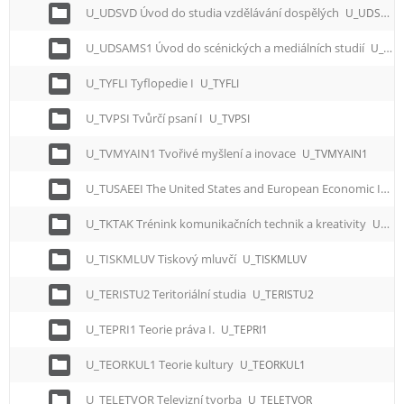
U_UDSVD Úvod do studia vzdělávání dospělých
U_UDSVD
U_UDSAMS1 Úvod do scénických a mediálních studií
U_UDSAMS1
U_TYFLI Tyflopedie I
U_TYFLI
U_TVPSI Tvůrčí psaní I
U_TVPSI
U_TVMYAIN1 Tvořivé myšlení a inovace
U_TVMYAIN1
U_TUSAEEI The United States and European Economic Integration
U_TKTAK Trénink komunikačních technik a kreativity
U_TKTAK
U_TISKMLUV Tiskový mluvčí
U_TISKMLUV
U_TERISTU2 Teritoriální studia
U_TERISTU2
U_TEPRI1 Teorie práva I.
U_TEPRI1
U_TEORKUL1 Teorie kultury
U_TEORKUL1
U_TELETVOR Televizní tvorba
U_TELETVOR