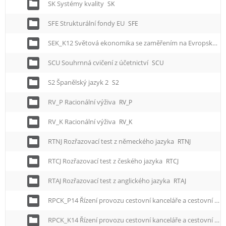
SK Systémy kvality
SK
SFE Strukturální fondy EU
SFE
SEK_K12 Světová ekonomika se zaměřením na Evropskou unii
SCU Souhrnná cvičení z účetnictví
SCU
S2 Španělský jazyk 2
S2
RV_P Racionální výživa
RV_P
RV_K Racionální výživa
RV_K
RTNJ Rozřazovací test z německého jazyka
RTNJ
RTCJ Rozřazovací test z českého jazyka
RTCJ
RTAJ Rozřazovací test z anglického jazyka
RTAJ
RPCK_P14 Řízení provozu cestovní kanceláře a cestovní agentury
RPCK_K14 Řízení provozu cestovní kanceláře a cestovní agentury