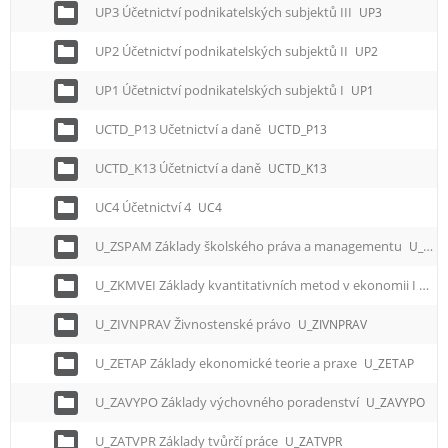
UP3 Účetnictví podnikatelských subjektů III
UP3
UP2 Účetnictví podnikatelských subjektů II
UP2
UP1 Účetnictví podnikatelských subjektů I
UP1
UCTD_P13 Učetnictví a daně
UCTD_P13
UCTD_K13 Účetnictví a daně
UCTD_K13
UC4 Účetnictví 4
UC4
U_ZSPAM Základy školského práva a managementu
U_ZSPAM
U_ZKMVEI Základy kvantitativních metod v ekonomii I
U_Z
U_ZIVNPRAV Živnostenské právo
U_ZIVNPRAV
U_ZETAP Základy ekonomické teorie a praxe
U_ZETAP
U_ZAVYPO Základy výchovného poradenství
U_ZAVYPO
U_ZATVPR Základy tvůrčí práce
U_ZATVPR