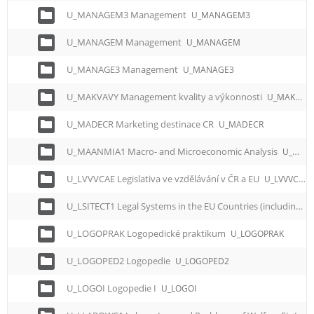
U_MANAGEM3 Management
U_MANAGEM3
U_MANAGEM Management
U_MANAGEM
U_MANAGE3 Management
U_MANAGE3
U_MAKVAVY Management kvality a výkonnosti
U_MAKVAVY
U_MADECR Marketing destinace CR
U_MADECR
U_MAANMIA1 Macro- and Microeconomic Analysis
U_MAANMIA1
U_LVVVCAE Legislativa ve vzdělávání v ČR a EU
U_LVVVCAE
U_LSITECT1 Legal Systems in the EU Countries (including the Czech Republic)
U_LOGOPRAK Logopedické praktikum
U_LOGOPRAK
U_LOGOPED2 Logopedie
U_LOGOPED2
U_LOGOI Logopedie I
U_LOGOI