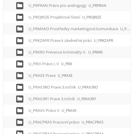
U_PRPRAN Právo pro andragogy
U_PRPRAN
U_PROJRIZE Projektové řízení
U_PROJRIZE
U_PRMAKO Prostředky marketingové komunikace
U_PRMAKO
U_PRKZAPR Praxe k závěrečné práci
U_PRKZAPR
U_PRKRII Prevence kriminality II.
U_PRKRII
U_PRIII Právo I, II
U_PRIII
U_PRAXE Praxe
U_PRAXE
U_PRAX3RO Praxe 3.ročník
U_PRAX3RO
U_PRAX3R1 Praxe 3.ročník
U_PRAX3R1
U_PRAVII Právo II
U_PRAVII
U_PRACPRA5 Pracovní právo
U_PRACPRA5
U_PRACPRA4 Pracovní právo
U_PRACPRA4