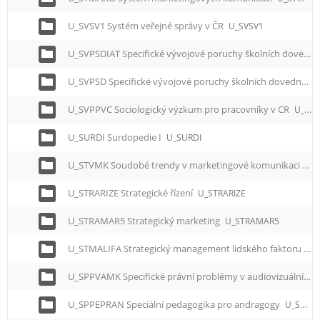
U_SVSV1 Systém veřejné správy v ČR
U_SVSV1
U_SVPSDIAT Specifické vývojové poruchy školních dovedností-diagnostika, intervence a terapie
U_SVPSD Specifické vývojové poruchy školních dovedností
U_SVPPVC Sociologický výzkum pro pracovníky v CR
U_SVPPVC
U_SURDI Surdopedie I
U_SURDI
U_STVMK Soudobé trendy v marketingové komunikaci
U_
U_STRARIZE Strategické řízení
U_STRARIZE
U_STRAMAR5 Strategický marketing
U_STRAMAR5
U_STMALIFA Strategický management lidského faktoru
U_
U_SPPVAMK Specifické právní problémy v audiovizuální mediální komunikaci
U_SPPEPRAN Speciální pedagogika pro andragogy
U_SPPEPRAN