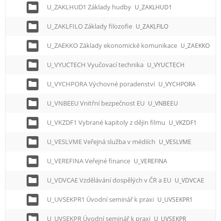
U_ZAKLHUD1 Základy hudby
U_ZAKLHUD1
U_ZAKLFILO Základy filozofie
U_ZAKLFILO
U_ZAEKKO Základy ekonomické komunikace
U_ZAEKKO
U_VYUCTECH Vyučovací technika
U_VYUCTECH
U_VYCHPORA Výchovné poradenství
U_VYCHPORA
U_VNBEEU Vnitřní bezpečnost EU
U_VNBEEU
U_VKZDF1 Vybrané kapitoly z dějin filmu
U_VKZDF1
U_VESLVME Veřejná služba v médiích
U_VESLVME
U_VEREFINA Veřejné finance
U_VEREFINA
U_VDVCAE Vzdělávání dospělých v ČR a EU
U_VDVCAE
U_UVSEKPR1 Úvodní seminář k praxi
U_UVSEKPR1
U_UVSEKPR Úvodní seminář k praxi
U_UVSEKPR