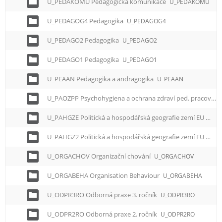
U_PEDAKOMU Pedagogická komunikace
U_PEDAKOMU
U_PEDAGOG4 Pedagogika
U_PEDAGOG4
U_PEDAGO2 Pedagogika
U_PEDAGO2
U_PEDAGO1 Pedagogika
U_PEDAGO1
U_PEAAN Pedagogika a andragogika
U_PEAAN
U_PAOZPP Psychohygiena a ochrana zdraví ped. pracovníků
U_PAHGZE Politická a hospodářská geografie zemí EU
U_P
U_PAHGZ2 Politická a hospodářská geografie zemí EU
U_P
U_ORGACHOV Organizační chování
U_ORGACHOV
U_ORGABEHA Organisation Behaviour
U_ORGABEHA
U_ODPR3RO Odborná praxe 3. ročník
U_ODPR3RO
U_ODPR2RO Odborná praxe 2. ročník
U_ODPR2RO