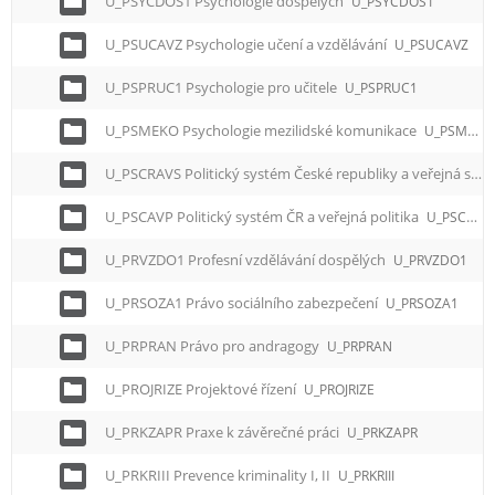
U_PSYCDOS1 Psychologie dospělých
U_PSYCDOS1
U_PSUCAVZ Psychologie učení a vzdělávání
U_PSUCAVZ
U_PSPRUC1 Psychologie pro učitele
U_PSPRUC1
U_PSMEKO Psychologie mezilidské komunikace
U_PSMEKO
U_PSCRAVS Politický systém České republiky a veřejná správa
U_PSCAVP Politický systém ČR a veřejná politika
U_PSCAVP
U_PRVZDO1 Profesní vzdělávání dospělých
U_PRVZDO1
U_PRSOZA1 Právo sociálního zabezpečení
U_PRSOZA1
U_PRPRAN Právo pro andragogy
U_PRPRAN
U_PROJRIZE Projektové řízení
U_PROJRIZE
U_PRKZAPR Praxe k závěrečné práci
U_PRKZAPR
U_PRKRIII Prevence kriminality I, II
U_PRKRIII