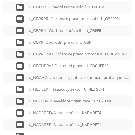
U_OBTEME Obecná teorie médií
U_OBTEME
U_OBPRPRI Občanské právo procesní I.
U_OBPRPRI
U_OBPRII1 Obchodní právo III.
U_OBPRII1
U_OBPRI Obchodní právo I.
U_OBPRI
U_OBPRHMI1 Občanské právo hmotné II.
U_OBPRHMI1
U_OBCHPRA3 Obchodní právo
U_OBCHPRA3
U_NOAHO Nevládní organizace a humanitární organizace
U_NEZISEKT Neziskový sektor
U_NEZISEKT
U_NEVLORG1 Nevládní organizace
U_NEVLORG1
U_NADADET4 Nadané děti
U_NADADET4
U_NADADET1 Nadané děti
U_NADADET1