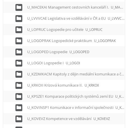
U_MACEKAI Management cestovních kanceláří I.
U_MACEKAI
U_LVVVCAE Legislativa ve vzdělávání v ČR a EU
U_LVVVCAE
U_LOPRUC Logopedie pro učitele
U_LOPRUC
U_LOGOPRAK Logopedické praktikum
U_LOGOPRAK
U_LOGOPED Logopedie
U_LOGOPED
U_LOGOI Logopedie I
U_LOGOI
U_KZDMKACM Kapitoly z dějin mediální komunikace a českých médií
U_KRKOII Krizová komunikace II.
U_KRKOII
U_KPSZE1 Komparace politických systémů zemí EU
U_KPSZE1
U_KOVINSP1 Komunikace v informační společnosti
U_KOVINSP1
U_KOVEVZ Kompetence ve vzdělávání
U_KOVEVZ