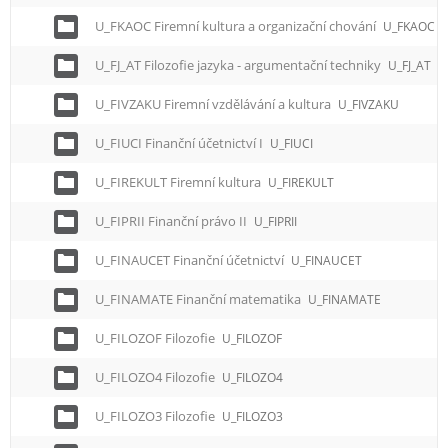
U_FKAOC Firemní kultura a organizační chování
U_FKAOC
U_FJ_AT Filozofie jazyka - argumentační techniky
U_FJ_AT
U_FIVZAKU Firemní vzdělávání a kultura
U_FIVZAKU
U_FIUCI Finanční účetnictví I
U_FIUCI
U_FIREKULT Firemní kultura
U_FIREKULT
U_FIPRII Finanční právo II
U_FIPRII
U_FINAUCET Finanční účetnictví
U_FINAUCET
U_FINAMATE Finanční matematika
U_FINAMATE
U_FILOZOF Filozofie
U_FILOZOF
U_FILOZO4 Filozofie
U_FILOZO4
U_FILOZO3 Filozofie
U_FILOZO3