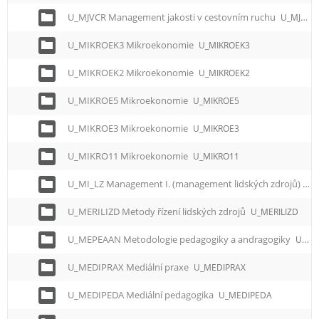
U_MJVCR Management jakosti v cestovním ruchu
U_MJVCR
U_MIKROEK3 Mikroekonomie
U_MIKROEK3
U_MIKROEK2 Mikroekonomie
U_MIKROEK2
U_MIKROE5 Mikroekonomie
U_MIKROE5
U_MIKROE3 Mikroekonomie
U_MIKROE3
U_MIKRO11 Mikroekonomie
U_MIKRO11
U_MI_LZ Management I. (management lidských zdrojů)
U_
U_MERILIZD Metody řízení lidských zdrojů
U_MERILIZD
U_MEPEAAN Metodologie pedagogiky a andragogiky
U_MEPEAAN
U_MEDIPRAX Mediální praxe
U_MEDIPRAX
U_MEDIPEDA Mediální pedagogika
U_MEDIPEDA