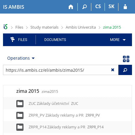
S
S
S
S
S
CS
SK
IS AMBIS
k
k
k
k
k
i
i
i
i
i
p
p
p
p
p
>
>
>
>
Files
Study materials
Ambis Univerzita
zima 2015
t
t
t
t
t
o
o
o
o
o
FILES
DOCUMENTS
MORE
t
h
a
c
f
o
e
p
o
o
p
a
p
n
o
Operations
b
d
l
t
t
a
e
i
e
e
Fi
r
r
c
n
r
a
t
t
zima 2015
i
zima2015
o
ZUC Základy účetnictví
ZUC
n
m
ZRPR_PV Základy reklamy a PR
ZRPR_PV
e
n
ZRPR_P14 Základy reklamy a PR
ZRPR_P14
u