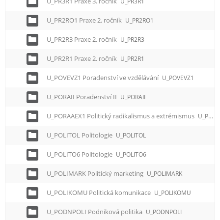
U_PR3R1 Praxe 3. ročník
U_PR3R1
U_PR2RO1 Praxe 2. ročník
U_PR2RO1
U_PR2R3 Praxe 2. ročník
U_PR2R3
U_PR2R1 Praxe 2. ročník
U_PR2R1
U_POVEVZ1 Poradenství ve vzdělávání
U_POVEVZ1
U_PORAII Poradenství II
U_PORAII
U_PORAAEX1 Politický radikalismus a extrémismus
U_PORAAEX1
U_POLITOL Politologie
U_POLITOL
U_POLITO6 Politologie
U_POLITO6
U_POLIMARK Politický marketing
U_POLIMARK
U_POLIKOMU Politická komunikace
U_POLIKOMU
U_PODNPOLI Podniková politika
U_PODNPOLI