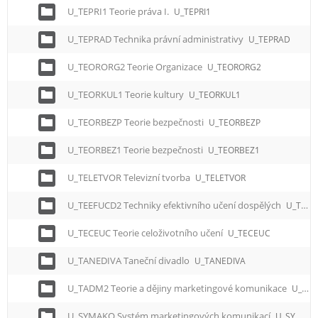
U_TEPRI1 Teorie práva I.
U_TEPRI1
U_TEPRAD Technika právní administrativy
U_TEPRAD
U_TEORORG2 Teorie Organizace
U_TEORORG2
U_TEORKUL1 Teorie kultury
U_TEORKUL1
U_TEORBEZP Teorie bezpečnosti
U_TEORBEZP
U_TEORBEZ1 Teorie bezpečnosti
U_TEORBEZ1
U_TELETVOR Televizní tvorba
U_TELETVOR
U_TEEFUCD2 Techniky efektivního učení dospělých
U_TEEFUCD2
U_TECEUC Teorie celoživotního učení
U_TECEUC
U_TANEDIVA Taneční divadlo
U_TANEDIVA
U_TADM2 Teorie a dějiny marketingové komunikace
U_TADM2
U_SYMAKO Systém marketingových komunikací
U_SYMAKO