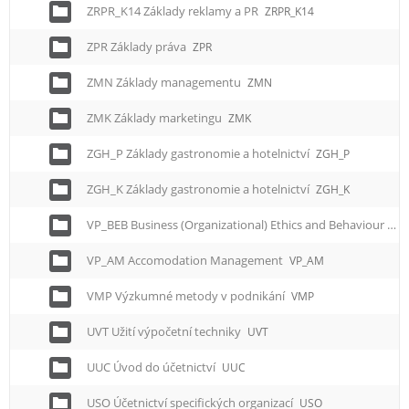
ZRPR_K14 Základy reklamy a PR
ZRPR_K14
ZPR Základy práva
ZPR
ZMN Základy managementu
ZMN
ZMK Základy marketingu
ZMK
ZGH_P Základy gastronomie a hotelnictví
ZGH_P
ZGH_K Základy gastronomie a hotelnictví
ZGH_K
VP_BEB Business (Organizational) Ethics and Behaviour
VP
VP_AM Accomodation Management
VP_AM
VMP Výzkumné metody v podnikání
VMP
UVT Užití výpočetní techniky
UVT
UUC Úvod do účetnictví
UUC
USO Účetnictví specifických organizací
USO