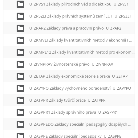
U_ZPVS1 Základy přírodních věd s didaktikou
U_ZPVS1
U_ZPSZEI Základy právních systémů zemí EU I
U_ZPSZEI
U_ZPAP2 Základy práva a pracovní právo
U_ZPAP2
U_ZKMVEI Základy kvantitativních metod v ekonomii I
U_Z
U_ZKMPE12 Základy kvantitativních metod pro ekonomy
U_ZIVNPRAV Živnostenské právo
U_ZIVNPRAV
U_ZETAP Základy ekonomické teorie a praxe
U_ZETAP
U_ZAVYPO Základy výchovného poradenství
U_ZAVYPO
U_ZATVPR Základy tvůrčí práce
U_ZATVPR
U_ZASPPR1 Základy správního práva
U_ZASPPR1
U_ZASPPEDO Základy speciální pedagogiky dospělých
U_Z
U_ZASPPE Základy speciální pedagogiky
U_ZASPPE