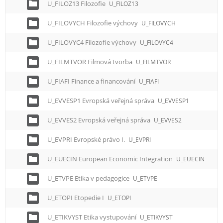
U_FILOZ13 Filozofie
U_FILOZ13
U_FILOVYCH Filozofie výchovy
U_FILOVYCH
U_FILOVYC4 Filozofie výchovy
U_FILOVYC4
U_FILMTVOR Filmová tvorba
U_FILMTVOR
U_FIAFI Finance a financování
U_FIAFI
U_EVVESP1 Evropská veřejná správa
U_EVVESP1
U_EVVES2 Evropská veřejná správa
U_EVVES2
U_EVPRI Evropské právo I.
U_EVPRI
U_EUECIN European Economic Integration
U_EUECIN
U_ETVPE Etika v pedagogice
U_ETVPE
U_ETOPI Etopedie I
U_ETOPI
U_ETIKVYST Etika vystupování
U_ETIKVYST