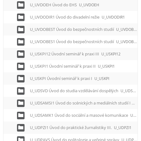
U_UVDOEH Úvod do EHS
U_UVDOEH
U_UVDODIR1 Úvod do divadelní režie
U_UVDODIR1
U_UVDOBEST Úvod do bezpečnostních studií
U_UVDOBEST
U_UVDOBES1 Úvod do bezpečnostních studií
U_UVDOBES1
U_USKPI12 Úvodní seminář k praxi III
U_USKPI12
U_USKPI1 Úvodní seminář k praxi II
U_USKPI1
U_USKPI Úvodní seminář k praxi I
U_USKPI
U_UDSVD Úvod do studia vzdělávání dospělých
U_UDSVD
U_UDSAMSI1 Úvod do scénických a mediálních studií I
U_U
U_UDSAMK1 Úvod do sociální a masové komunikace
U_UDSAMK1
U_UDPZI1 Úvod do praktické žurnalistiky III.
U_UDPZI1
U_UDPAVS Úvod do politologie a veřejné správy
U_UDPAVS