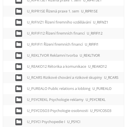
U_RIPR1SE1 Řízená praxe 1. sem
U_RIPR1SE1
U_RIPR1SE Řízená praxe 1. sem
U_RIPR1SE
U_RIFIVZ1 Řízení firemního vzdělávání
U_RIFIVZ1
U_RIFIFI12 Řízení firemních financí
U_RIFIFI12
U_RIFIFI1 Řízení firemních financí
U_RIFIFI1
U_REKLTVOR Reklamní tvorba
U_REKLTVOR
U_REAKO12 Rétorika a komunikace
U_REAKO12
U_RCARS Rizikové chování a rizikové skupiny
U_RCARS
U_PUREALO Public relations a lobbing
U_PUREALO
U_PSYCREKL Psychologie reklamy
U_PSYCREKL
U_PSYCOSO3 Psychologie osobnosti
U_PSYCOSO3
U_PSYCI Psychopedie I
U_PSYCI