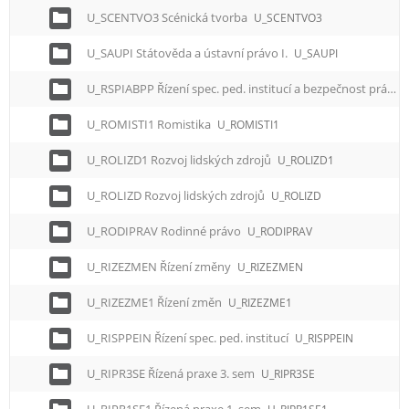
U_SCENTVO3 Scénická tvorba
U_SCENTVO3
U_SAUPI Státověda a ústavní právo I.
U_SAUPI
U_RSPIABPP Řízení spec. ped. institucí a bezpečnost práce ped. prac.
U_ROMISTI1 Romistika
U_ROMISTI1
U_ROLIZD1 Rozvoj lidských zdrojů
U_ROLIZD1
U_ROLIZD Rozvoj lidských zdrojů
U_ROLIZD
U_RODIPRAV Rodinné právo
U_RODIPRAV
U_RIZEZMEN Řízení změny
U_RIZEZMEN
U_RIZEZME1 Řízení změn
U_RIZEZME1
U_RISPPEIN Řízení spec. ped. institucí
U_RISPPEIN
U_RIPR3SE Řízená praxe 3. sem
U_RIPR3SE