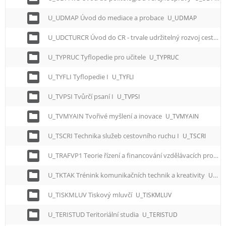
U_UDMAP Úvod do mediace a probace
U_UDMAP
U_UDCTURCR Úvod do CR - trvale udržitelný rozvoj cestovního ruchu v ČR a EU
U_TYPRUC Tyflopedie pro učitele
U_TYPRUC
U_TYFLI Tyflopedie I
U_TYFLI
U_TVPSI Tvůrčí psaní I
U_TVPSI
U_TVMYAIN Tvořivé myšlení a inovace
U_TVMYAIN
U_TSCRI Technika služeb cestovního ruchu I
U_TSCRI
U_TRAFVP1 Teorie řízení a financování vzdělávacích programů
U_TKTAK Trénink komunikačních technik a kreativity
U_TKTAK
U_TISKMLUV Tiskový mluvčí
U_TISKMLUV
U_TERISTUD Teritoriální studia
U_TERISTUD