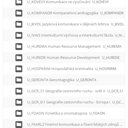
U_KOVEVY Komunikace ve vyučování
U_KOVEVY
U_KOMPANDR Komparativní andragogika
U_KOMPANDR
U_JKVDL Jazyková komunikace v dějinách lidstva
U_JKVDL
U_IVAIS Interkulturní výchova a interkulturní škola
U_IVAIS
U_HUREMA Human Resource Management
U_HUREMA
U_HUREDE Human Resource Development
U_HUREDE
U_HOSPKRIM Hospodářská kriminalita
U_HOSPKRIM
U_GERONTA Gerontagogika
U_GERONTA
U_GCR_S1 Geografie cestovního ruchu - svět II
U_GCR_S1
U_GCR_EI1 Geografie cestovního ruchu - Evropa I
U_GCR_EI1
U_FOAON Fonetika a onomatopoia
U_FOAON
U_FKARLZ Firemní komunikace a řízení lidských zdrojů
U_F