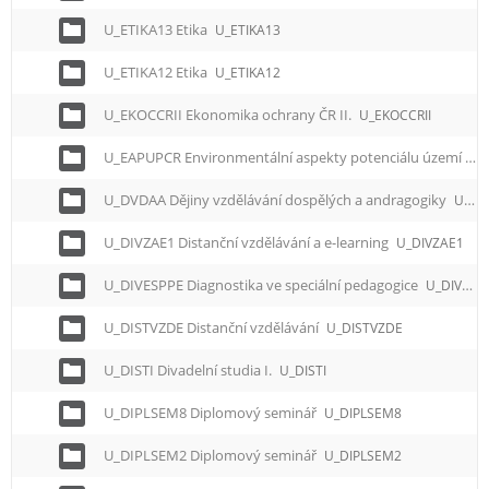
U_ETIKA13 Etika
U_ETIKA13
U_ETIKA12 Etika
U_ETIKA12
U_EKOCCRII Ekonomika ochrany ČR II.
U_EKOCCRII
U_EAPUPCR Environmentální aspekty potenciálu území pro cestovní ruch
U_DVDAA Dějiny vzdělávání dospělých a andragogiky
U_DVDAA
U_DIVZAE1 Distanční vzdělávání a e-learning
U_DIVZAE1
U_DIVESPPE Diagnostika ve speciální pedagogice
U_DIVESPPE
U_DISTVZDE Distanční vzdělávání
U_DISTVZDE
U_DISTI Divadelní studia I.
U_DISTI
U_DIPLSEM8 Diplomový seminář
U_DIPLSEM8
U_DIPLSEM2 Diplomový seminář
U_DIPLSEM2