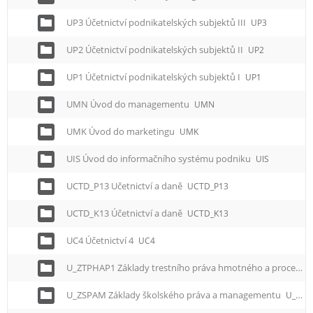
UP3 Účetnictví podnikatelských subjektů III
UP3
UP2 Účetnictví podnikatelských subjektů II
UP2
UP1 Účetnictví podnikatelských subjektů I
UP1
UMN Úvod do managementu
UMN
UMK Úvod do marketingu
UMK
UIS Úvod do informačního systému podniku
UIS
UCTD_P13 Učetnictví a daně
UCTD_P13
UCTD_K13 Účetnictví a daně
UCTD_K13
UC4 Účetnictví 4
UC4
U_ZTPHAP1 Základy trestního práva hmotného a procesního
U_ZSPAM Základy školského práva a managementu
U_ZSPAM